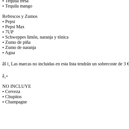
• Tequila fresa
• Tequila mango
Refrescos y Zumos
• Pepsi
• Pepsi Max
• 7UP
• Schweppes limón, naranja y tónica
• Zumo de piña
• Zumo de naranja
• Agua
âš ï¸ Las marcas no incluidas en esta lista tendrán un sobrecoste de 3 €
â¸»
NO INCLUYE
• Cerveza
• Chupitos
• Champagne