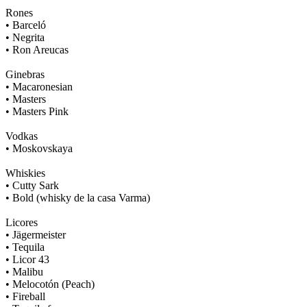
Rones
• Barceló
• Negrita
• Ron Areucas
Ginebras
• Macaronesian
• Masters
• Masters Pink
Vodkas
• Moskovskaya
Whiskies
• Cutty Sark
• Bold (whisky de la casa Varma)
Licores
• Jägermeister
• Tequila
• Licor 43
• Malibu
• Melocotón (Peach)
• Fireball