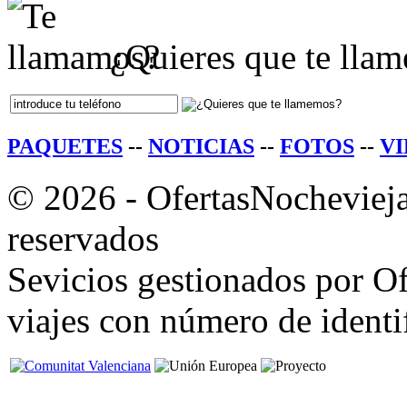
¿Quieres que te lla
PAQUETES
--
NOTICIAS
--
FOTOS
--
V
© 2026 - OfertasNochevieja
reservados
Sevicios gestionados por Of
viajes con número de iden