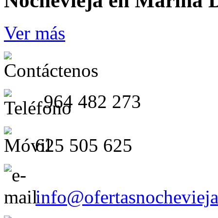
Nochevieja en Marina 
Ver más
964 482 273
625 505 625
info@ofertasnocheviej