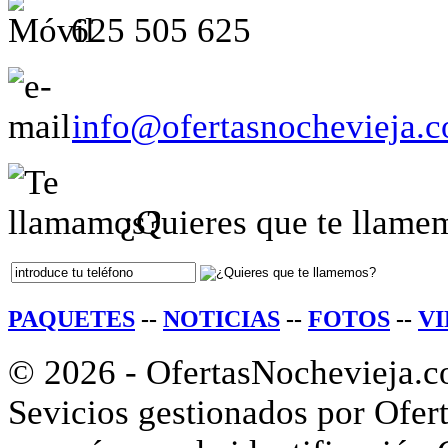
625 505 625
info@ofertasnochevieja.
¿Quieres que te llame
PAQUETES
--
NOTICIAS
--
FOTOS
--
V
© 2026 - OfertasNochevieja.c
Sevicios gestionados por Ofert