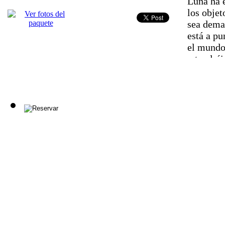
Luna ha e
los objet
sea demas
está a pu
el mundo
y tendréi
recintos 
cumplir v
enigmas y
final ant
fotos de
Prec
Max