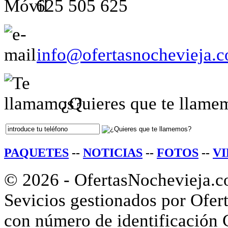
625 505 625
info@ofertasnochevieja.
¿Quieres que te llame
PAQUETES
--
NOTICIAS
--
FOTOS
--
V
© 2026 - OfertasNochevieja.c
Sevicios gestionados por Ofert
con número de identificació