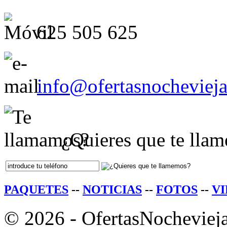
625 505 625
info@ofertasnocheviej
¿Quieres que te lla
PAQUETES
--
NOTICIAS
--
FOTOS
--
V
© 2026 - OfertasNochevieja