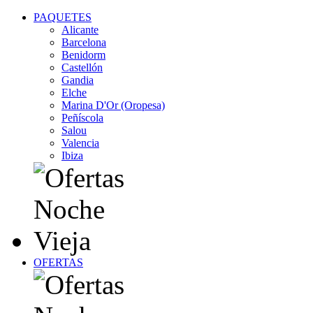
PAQUETES
Alicante
Barcelona
Benidorm
Castellón
Gandia
Elche
Marina D'Or (Oropesa)
Peñíscola
Salou
Valencia
Ibiza
OFERTAS